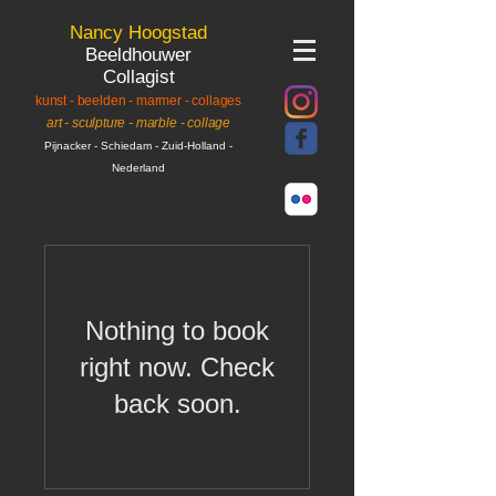
Nancy Hoogstad
Beeldhouwer
Collagist
kunst - beelden - marmer
- collages
art - sculpture - marble
- collage
Pijnacker
- Schiedam
- Zuid-Holland -
Nederland
Nothing to book
right now. Check
back soon.